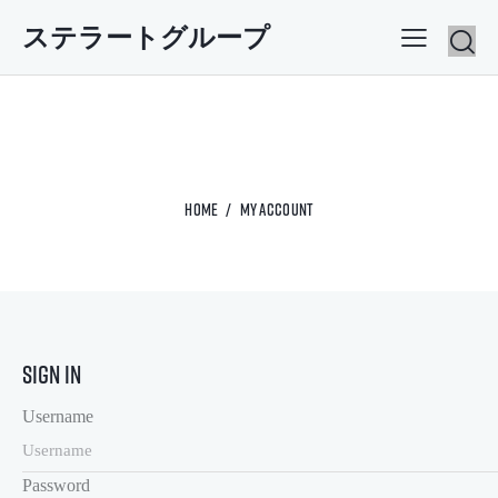
ステラートグループ
My Account
HOME
MY ACCOUNT
Sign In
Username
Password