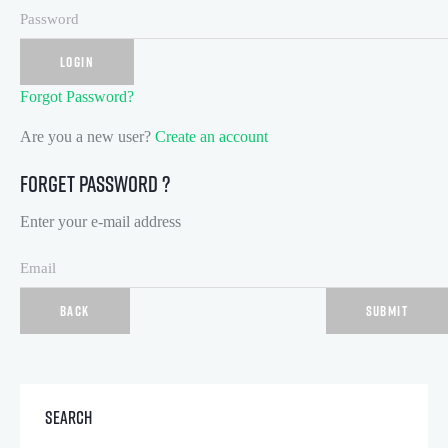
LOGIN
Forgot Password?
Are you a new user?
Create an account
Forget Password ?
Enter your e-mail address
BACK
SUBMIT
Search