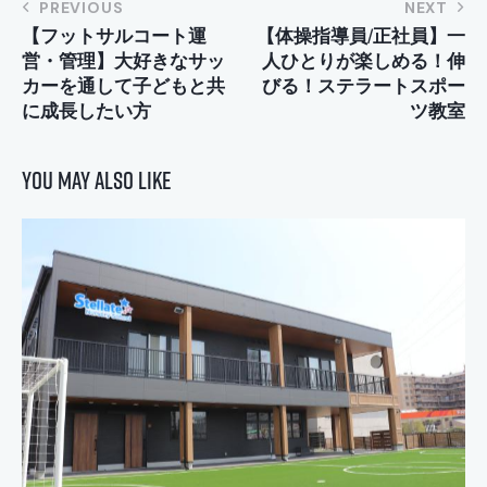
投
PREVIOUS
NEXT
【フットサルコート運
【体操指導員/正社員】一
稿
営・管理】大好きなサッ
人ひとりが楽しめる！伸
ナ
カーを通して子どもと共
びる！ステラートスポー
ビ
に成長したい方
ツ教室
ゲ
ー
You May Also Like
シ
ョ
ン