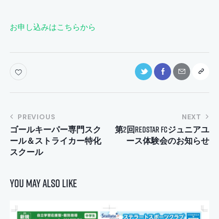
お申し込みはこちらから
投
PREVIOUS
NEXT
ゴールキーパー専門スク
第2回REDSTAR FCジュニアユ
稿
ール＆ストライカー特化
ース体験会のお知らせ
ナ
スクール
ビ
ゲ
You May Also Like
ー
シ
ョ