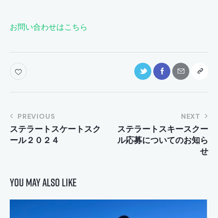
お問い合わせはこちら
投
PREVIOUS
NEXT
ステラートスケートスク
ステラートスキースクー
稿
ール２０２４
ル応募についてのお知ら
ナ
せ
ビ
ゲ
You May Also Like
ー
シ
ョ