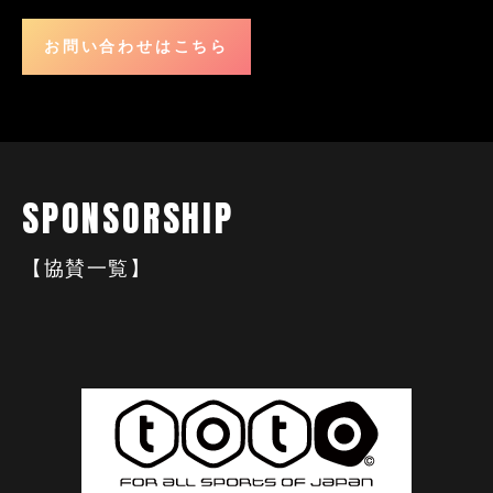
お問い合わせはこちら
SPONSORSHIP
【協賛一覧】