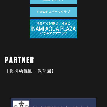
GUNZEスポーツクラブ
PARTNER
【提携幼稚園・保育園】