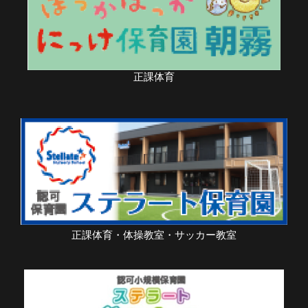
正課体育
正課体育・体操教室・サッカー教室