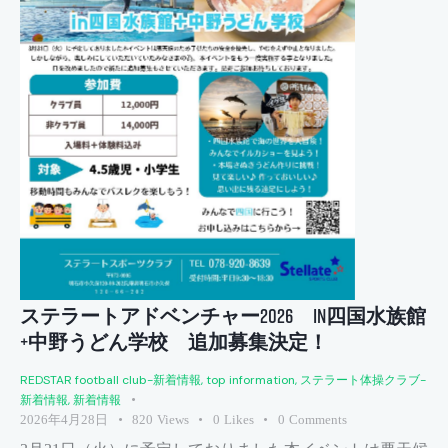
ステラートアドベンチャー2026 in四国水族館
+中野うどん学校 追加募集決定！
REDSTAR football club-新着情報
,
top information
,
ステラート体操クラブ-
新着情報
,
新着情報
2026年4月28日
820
Views
0
Likes
0
Comments