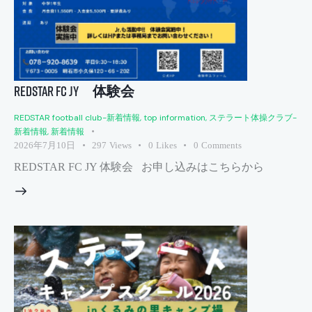
REDSTAR FC JY 体験会
REDSTAR football club-新着情報
,
top information
,
ステラート体操クラブ-
新着情報
,
新着情報
2026年7月10日
297
Views
0
Likes
0
Comments
REDSTAR FC JY 体験会 お申し込みはこちらから