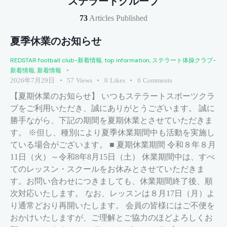
ステラートグループ
73
Articles Published
夏季休業のお知らせ
REDSTAR football club-新着情報
,
top information
,
ステラート体操クラブ-
新着情報
,
新着情報
2026年7月29日
57
Views
0
Likes
0
Comments
【夏期休業のお知らせ】 いつもステラートスポーツクラ
ブをご利用いただき、誠にありがとうございます。 誠に
勝手ながら、下記の期間を夏期休業とさせていただきま
す。 ※但し、種別により夏季休業期間中も活動を実施し
ている場合がございます。 ■ 夏期休業期間 令和８年８月
11日（火）～令和8年8月15日（土） 休業期間中は、すべ
てのレッスン・スクールをお休みとさせていただきま
す。お問い合わせにつきましても、休業期間終了後、順
次対応いたします。 なお、レッスンは８月17日（月）よ
り通常どおり再開いたします。 会員の皆様にはご不便を
おかけいたしますが、ご理解とご協力のほどよろしくお