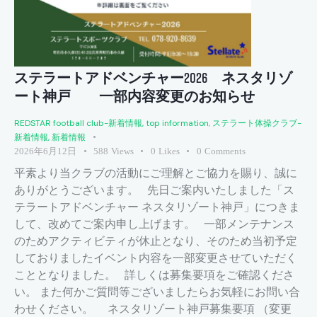
ステラートアドベンチャー2026 ネスタリゾ
ート神戸 一部内容変更のお知らせ
REDSTAR football club-新着情報
,
top information
,
ステラート体操クラブ-
新着情報
,
新着情報
2026年6月12日
588
Views
0
Likes
0
Comments
平素より当クラブの活動にご理解とご協力を賜り、誠に
ありがとうございます。 先日ご案内いたしました「ス
テラートアドベンチャー ネスタリゾート神戸」につきま
して、改めてご案内申し上げます。 一部メンテナンス
のためアクティビティが休止となり、そのため当初予定
しておりましたイベント内容を一部変更させていただく
こととなりました。 詳しくは募集要項をご確認くださ
い。 また何かご質問等ございましたらお気軽にお問い合
わせください。 ネスタリゾート神戸募集要項 （変更