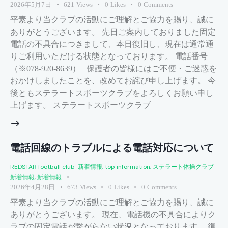
2026年5月7日
621
Views
0
Likes
0
Comments
平素より当クラブの活動にご理解とご協力を賜り、誠に
ありがとうございます。 先日ご案内しておりました固定
電話の不具合につきまして、本日復旧し、現在は通常通
りご利用いただける状態となっております。 電話番号
（※078-920-8639） 保護者の皆様にはご不便・ご迷惑を
おかけしましたことを、改めてお詫び申し上げます。 今
後ともステラートスポーツクラブをよろしくお願い申し
上げます。 ステラートスポーツクラブ
電話回線のトラブルによる電話対応について
REDSTAR football club-新着情報
,
top information
,
ステラート体操クラブ-
新着情報
,
新着情報
2026年4月28日
673
Views
0
Likes
0
Comments
平素より当クラブの活動にご理解とご協力を賜り、誠に
ありがとうございます。 現在、電話機の不具合によりク
ラブの固定電話が繋がらない状況となっております。 復