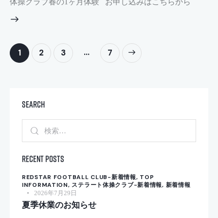
体操クラブ春の1ヶ月体験 お申し込みはこちらから
投
…
Page
1
Page
2
Page
3
>
Page
7
稿
の
ペ
ー
Search
ジ
検
送
索:
り
Recent Posts
REDSTAR FOOTBALL CLUB-新着情報,
TOP
INFORMATION,
ステラート体操クラブ-新着情報,
新着情報
2026年7月29日
夏季休業のお知らせ